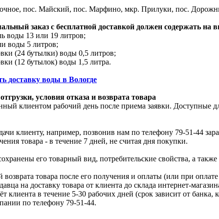
очное, пос. Майский, пос. Марфино, мкр. Прилуки, пос. Дорожн
льный заказ с бесплатной доставкой должен содержать на в
ль воды 13 или 19 литров;
ли воды 5 литров;
овки (24 бутылки) воды 0,5 литров;
вки (12 бутылок) воды 1,5 литра.
ть доставку воды в Вологде
отгрузки, условия отказа и возврата товара
нный клиентом рабочий день после приема заявки. Доступные д
едачи клиенту, например, позвонив нам по телефону 79-51-44 зар
чения товара - в течение 7 дней, не считая дня покупки.
 сохранены его товарный вид, потребительские свойства, а так
 возврата товара после его получения и оплаты (или при оплате
авца на доставку товара от клиента до склада интернет-магазин
 клиента в течение 5-30 рабочих дней (срок зависит от банка,
мпании по телефону 79-51-44.