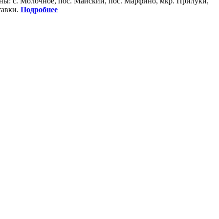
оны: с. Молочное, пос. Майский, пос. Марфино, мкр. Прилуки,
тавки.
Подробнее