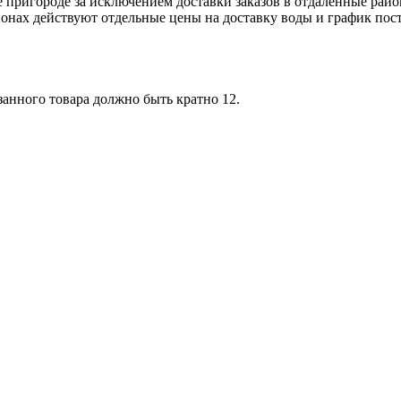
кже пригороде за исключением доставки заказов в отдаленные рай
айонах действуют отдельные цены на доставку воды и график пос
азанного товара должно быть кратно 12.