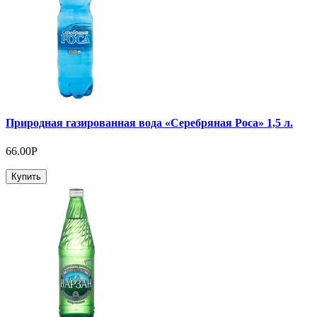
Природная газированная вода «Серебряная Роса» 1,5 л.
66.00P
Купить