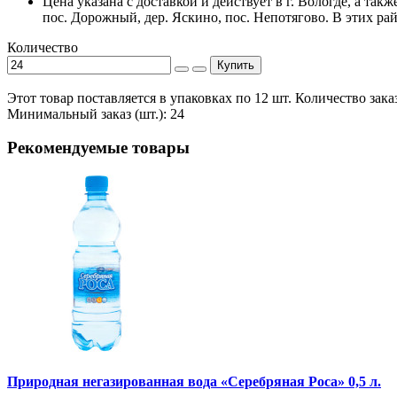
Цена указана с доставкой и действует в г. Вологде, а та
пос. Дорожный, дер. Яскино, пос. Непотягово. В этих р
Количество
Купить
Этот товар поставляется в упаковках по 12 шт. Количество зак
Минимальный заказ (шт.): 24
Рекомендуемые товары
Природная негазированная вода «Серебряная Роса» 0,5 л.