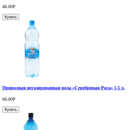
46.00P
Купить
Природная негазированная вода «Серебряная Роса» 1,5 л.
66.00P
Купить